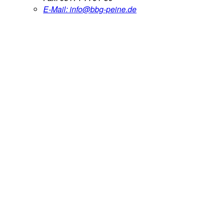
E-Mail:
info@bbg-peine.de